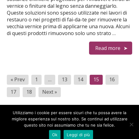
vernice o finiture dal legno senza danneggiarlo.
Queste soluzioni sono spesso utilizzate nei lavori di
restauro o nei progetti di fai-da-te per rimuovere la
vecchia vernice prima di applicarne una nuova. Alcuni
di questi prodotti rimuovono solo uno strato …
Read more
Paginazione
« Prev
1
…
13
14
15
16
degli
17
18
Next »
articoli
Utilizziamo i cookie per essere sicuri che tu possa avere la
migliore esperienza sul nostro sito. Se continui ad utilizzare
questo sito noi assumiamo che tu ne sia felice.
Spazio Damiani
© 2026
Theme by
WP Puzzle
Ok
Leggi di più