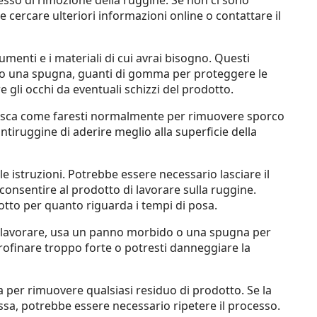
cesso di rimozione della ruggine. Se non ci sono
le cercare ulteriori informazioni online o contattare il
trumenti e i materiali di cui avrai bisogno. Questi
o una spugna, guanti di gomma per proteggere le
 gli occhi da eventuali schizzi del prodotto.
a vasca come faresti normalmente per rimuovere sporco
ntiruggine di aderire meglio alla superficie della
e istruzioni. Potrebbe essere necessario lasciare il
consentire al prodotto di lavorare sulla ruggine.
dotto per quanto riguarda i tempi di posa.
i lavorare, usa un panno morbido o una spugna per
trofinare troppo forte o potresti danneggiare la
ta per rimuovere qualsiasi residuo di prodotto. Se la
a, potrebbe essere necessario ripetere il processo.