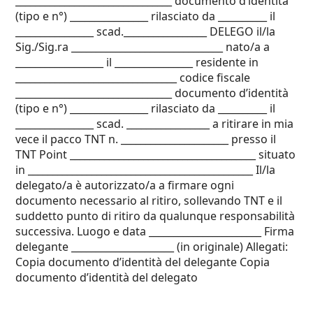
________________________________ documento d’identità
(tipo e n°) ________________ rilasciato da __________ il
________________ scad._________________ DELEGO il/la
Sig./Sig.ra _______________________________ nato/a a
__________________ il ________________ residente in
_________________________________ codice fiscale
________________________________ documento d’identità
(tipo e n°) ________________ rilasciato da __________ il
________________ scad. _________________ a ritirare in mia
vece il pacco TNT n. ______________________ presso il
TNT Point ______________________________________ situato
in ______________________________________________ Il/la
delegato/a è autorizzato/a a firmare ogni
documento necessario al ritiro, sollevando TNT e il
suddetto punto di ritiro da qualunque responsabilità
successiva. Luogo e data _______________________ Firma
delegante _____________________ (in originale) Allegati:
Copia documento d’identità del delegante Copia
documento d’identità del delegato