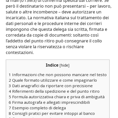
la mail (o l’SMS) di conferma spedita dal corriere. Se
però il destinatario non può presentarsi – per lavoro,
salute o altre incombenze – deve autorizzare un
incaricato. La normativa italiana sul trattamento dei
dati personali e le procedure interne dei corrieri
impongono che questa delega sia scritta, firmata e
corredata da copie di documenti: soltanto così
l’addetto del punto ritiro può consegnare il collo
senza violare la riservatezza o rischiare
contestazioni.
Indice
[
hide
]
1
Informazioni che non possono mancare nel testo
2
Quale formato utilizzare e come impaginarlo
3
Dati anagrafici da riportare con precisione
4
Riferimenti della spedizione e del punto ritiro
5
Formula autorizzativa chiara e priva di ambiguità
6
Firma autografa e allegati imprescindibili
7
Esempio completo di delega
8
Consigli pratici per evitare intoppi al banco