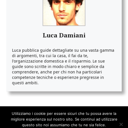
Luca Damiani
Luca pubblica guide dettagliate su una vasta gamma
di argomenti, tra cui la casa, il fai da te,
l'organizzazione domestica e il risparmio. Le sue
guide sono scritte in modo chiaro e semplice da
comprendere, anche per chi non ha particolari
competenze tecniche o esperienze pregresse in
questi ambiti.
Utilizziamo i cookie per essere sicuri che tu possa avere la
migliore esperienza sul nostro sito. Se continui ad utilizzare
questo sito noi assumiamo che tu ne sia felice.
Spazio Damiani
© 2026