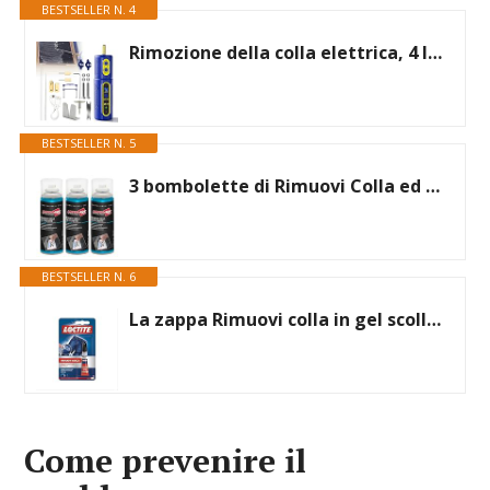
BESTSELLER N. 4
Rimozione della colla elettrica, 4 livelli regolabile, efficiente e versatile, strumento di rimozione elettrica per cellulare, display LCD, pulizia cellulare
BESTSELLER N. 5
3 bombolette di Rimuovi Colla ed Etichette spray da 200ml, di colore bianco tenue, ideale per rimuovere adesivi etichette e colla senza lasciare residui
BESTSELLER N. 6
La zappa Rimuovi colla in gel scollatutto per oggetti e superfici
Come prevenire il