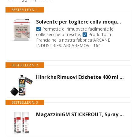
BESTSELLER N. 1
Solvente per togliere colla moquette - 5 L Gel - ARCANE INDUSTRIES
Permette di rimuovere facilmente le
colle secche o fresche;
Prodotto in
Francia nella nostra fabbrica ARCANE
INDUSTRIES: ARCAREMOV - 164
BESTSELLER N. 2
Hinrichs Rimuovi Etichette 400 ml – Spray per rimuovere adesivi, etichette, residui di colla per vetro, plastica, mobili, telai finestre e molte superfici – Solvente adesivi rapido
BESTSELLER N. 3
MagazziniGM STICKEROUT, Spray Rimuovi Adesivi e Colla, Efficace su Etichette Adesive, Formula a Base di Solventi, Versatile su Diverse Superfici, 200 ml (2)