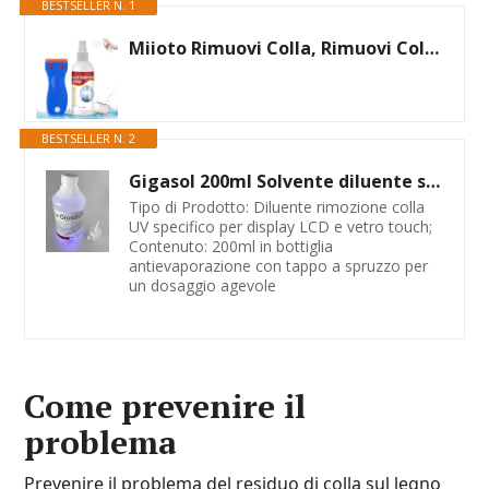
BESTSELLER N. 1
Miioto Rimuovi Colla, Rimuovi Colla Adesivi, Rimuovi Silicone con Raschietto Silicone, Rimuove Rapidamente Etichette Ostinate Residui di Colla da Tutte le Superfici, 100ml
BESTSELLER N. 2
Gigasol 200ml Solvente diluente specifico rimozione Colla UV loca Display LCD Vetro Touch
Tipo di Prodotto: Diluente rimozione colla
UV specifico per display LCD e vetro touch;
Contenuto: 200ml in bottiglia
antievaporazione con tappo a spruzzo per
un dosaggio agevole
Come prevenire il
problema
Prevenire il problema del residuo di colla sul legno