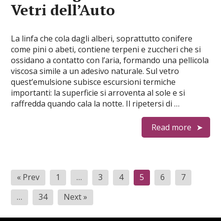
Vetri dell’Auto
La linfa che cola dagli alberi, soprattutto conifere
come pini o abeti, contiene terpeni e zuccheri che si
ossidano a contatto con l’aria, formando una pellicola
viscosa simile a un adesivo naturale. Sul vetro
quest’emulsione subisce escursioni termiche
importanti: la superficie si arroventa al sole e si
raffredda quando cala la notte. Il ripetersi di …
Read more
Paginazione
« Prev
1
…
3
4
5
6
7
degli
…
34
Next »
articoli