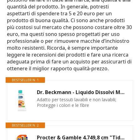
quantità del prodotto. In generale, potresti
aspettarti di spendere tra 5 e 20 euro per un
prodotto di buona qualità. Ci sono anche prodotti
più costosi sul mercato che possono costare oltre 30
euro, ma questi sono spesso progettati per uso
professionale o per rimuovere macchie d’inchiostro
molto resistenti. Ricorda, è sempre importante
leggere le recensioni dei prodotti e fare una ricerca
adeguata prima di fare un acquisto per assicurarti di
ottenere il miglior rapporto qualità-prezzo.
BESTSELLER N. 1
Dr. Beckmann - Liquido Dissolvi Macchie Unto & Salse | Lo smacchiatore specifico per eliminare macchie di grasso, cioccolato e molto altro | 50 ml
Adatto per tessuti lavabili e non lavabili;
Protegge i colori e le fibre
BESTSELLER N. 2
Procter & Gamble 4.749,8 cm "Tide to go Instant Stain Remover Pen