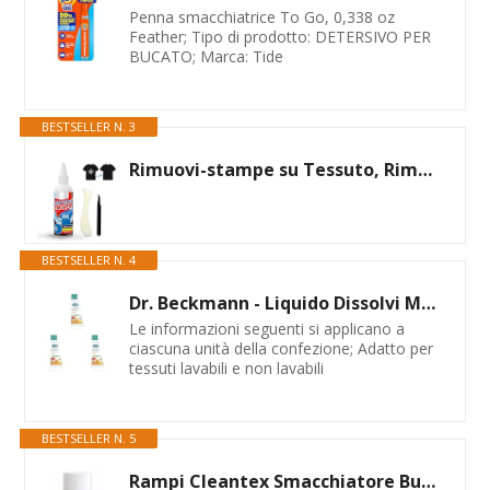
Penna smacchiatrice To Go, 0,338 oz
Feather; Tipo di prodotto: DETERSIVO PER
BUCATO; Marca: Tide
BESTSELLER N. 3
Rimuovi-stampe su Tessuto, Rimozione Stampe Vestiti, isolvente Adesivi,Soluzioni per la stampa tessile, eliminano vecchie impressioni e errori di stampa sui tessuti,100ML
BESTSELLER N. 4
Dr. Beckmann - Liquido Dissolvi Macchie Unto & Salse | Lo smacchiatore specifico per eliminare macchie di grasso, cioccolato e molto altro | 50 ml (Confezione da 3)
Le informazioni seguenti si applicano a
ciascuna unità della confezione; Adatto per
tessuti lavabili e non lavabili
BESTSELLER N. 5
Rampi Cleantex Smacchiatore Bucato Professionale Spray Smacchia Rimuove Macchie Intense Difficili Vestiti Prodotti Lavatrice Lavanderia 400ml