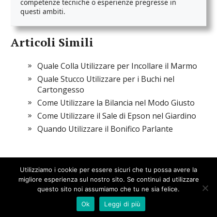
competenze tecniche o esperienze pregresse in
questi ambiti.
Articoli Simili
Quale Colla Utilizzare per Incollare il Marmo
Quale Stucco Utilizzare per i Buchi nel
Cartongesso
Come Utilizzare la Bilancia nel Modo Giusto
Come Utilizzare il Sale di Epson nel Giardino
Quando Utilizzare il Bonifico Parlante​
Utilizziamo i cookie per essere sicuri che tu possa avere la
migliore esperienza sul nostro sito. Se continui ad utilizzare
questo sito noi assumiamo che tu ne sia felice.
Spazio Damiani
© 2026
Theme by
WP Puzzle
Ok
Leggi di più