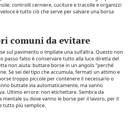
e: controlli cerniere, cuciture e tracolle e organizzi
a veloce è tutto ciò che serve per salvare una borsa
ori comuni da evitare
orse sul pavimento o impilate una sull’altra. Questo non
 passo falso è conservare tutto alla luce diretta del
retta non aiuta: buttare borse in un angolo “perché
ne. Se sei del tipo che accumula, fermati un attimo e
e borse troppo piccole per contenere il necessario o
vanno buttate via automaticamente, ma vanno
rva. Ultimo errore: non etichettare. Sembra da
entale su dove vanno le borse per il lavoro, per il
e tutto più semplice.