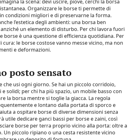
mmagina la scena: devi uscire, piove, cerchi la borsa
 istantanea. Organizzare le borse ti permette di
 condizioni migliori e di preservarne la forma.
anche l’estetica degli ambienti: una borsa ben
 anziché un elemento di disturbo. Per chi lavora fuori
le borse è una questione di efficienza quotidiana. Per
i cura: le borse costose vanno messe vicino, ma non
dimenti e deformazioni.
mo posto sensato
e che usi ogni giorno. Se hai un piccolo corridoio,
i e solidi; per chi ha più spazio, un mobile basso con
 la borsa mentre si toglie la giacca. La regola
frequentemente e lontano dalla portata di sporco e
e aiuta a ospitare borse di diverse dimensioni senza
à utile dedicare ganci bassi per borse e zaini, così
sciare borse per terra proprio vicino alla porta: oltre a
o. Un piccolo ripiano o una cesta resistente vicino
mbrare un deposito di fortuna.