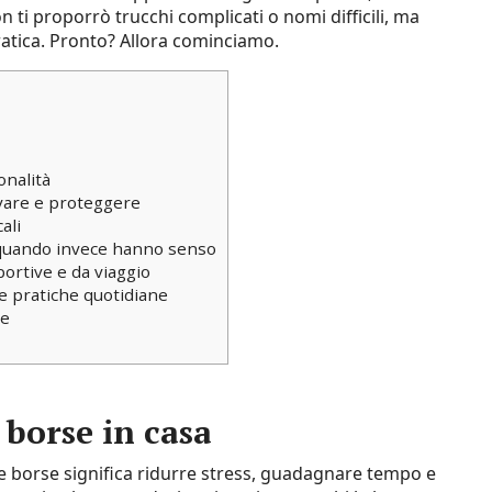
on ti proporrò trucchi complicati o nomi difficili, ma
pratica. Pronto? Allora cominciamo.
onalità
vare e proteggere
ali
e quando invece hanno senso
portive e da viaggio
e pratiche quotidiane
re
 borse in casa
le borse significa ridurre stress, guadagnare tempo e