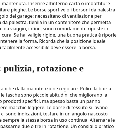
 mantenuta. Inserire all’interno carta o imbottiture
tare pieghe. Le borse sportive o i borsoni da palestra
golo del garage: necessitano di ventilazione per
sa da palestra, tienila in un contenitore che permetta
rse da viaggio, infine, sono comodamente riposte in
n cura. Se hai valigie rigide, una buona pratica è riporle
ntenere la forma. Ricorda che la posizione ideale
ù facilmente accessibile deve essere la borsa.
pulizia, rotazione e
anche dalla manutenzione regolare. Pulire la borsa
e le tasche sono piccole abitudini che migliorano la
ono prodotti specifici, ma spesso basta un panno
re macchie leggere. Le borse di tessuto si lavano
n ci sono indicazioni, testare in un angolo nascosto
 sempre la stessa borsa in uso continua. Alternare le
 passarne due o tre in rotazione. Un consiglio pratico