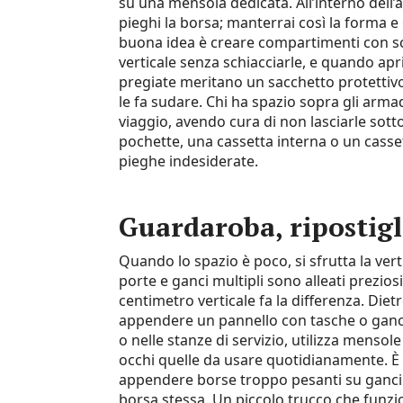
su una mensola dedicata. All’interno dell’
pieghi la borsa; manterrai così la forma e
buona idea è creare compartimenti con sca
verticale senza schiacciarle, e quando apri
pregiate meritano un sacchetto protettivo
le fa sudare. Chi ha spazio sopra gli arma
viaggio, avendo cura di non lasciarle sotto 
pochette, una cassetta interna o un cassett
pieghe indesiderate.
Guardaroba, ripostigli
Quando lo spazio è poco, si sfrutta la vert
porte e ganci multipli sono alleati preziosi
centimetro verticale fa la differenza. Die
appendere un pannello con tasche o ganci; 
o nelle stanze di servizio, utilizza mensole
occhi quelle da usare quotidianamente. È
appendere borse troppo pesanti su ganci 
borsa stessa. Un piccolo trucco che funzion