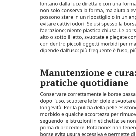
lontano dalla luce diretta e con una forma
non solo conserva la forma, ma aiuta a evi
possono stare in un ripostiglio o in un an
evitare cattivi odori. Se usi spesso la bor
l’aerazione; niente plastica chiusa. Le bo
alto o sotto il letto, svuotate e piegate co
con dentro piccoli oggetti morbidi per ma
dipende dall’uso: più frequente è l’uso, pi
Manutenzione e cura: 
pratiche quotidiane
Conservare correttamente le borse passa 
dopo l’uso, scuotere le briciole e svuotar
longevità. Per la pulizia della pelle esist
morbido e qualche accortezza per rimuove
seguendo le istruzioni in etichetta; se no
prima di procedere. Rotazione: non tenere
borse evita usura eccessiva e permette di