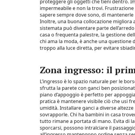
proteggere gli oggetti che tieni dentro. I
impermeabile e non la trovi. Frustrazione
sapere sempre dove sono, di mantenerle in
Inoltre, una buona collocazione migliora 
sistemata può diventare parte dell’arredo
casa o frequenta palestre, la gestione del
chi ama la moda, è anche una questione d
troppo alla luce diretta, per evitare sbia
Zona ingresso: il pri
L’ingresso è lo spazio naturale per le bors
sfrutta la parete con ganci ben posizionat
piano d’appoggio è perfetto per appoggiare
pratica è mantenere visibile ciò che usi 
umidità. Installare ganci a diverse altezz
sovrapporle. Chi ha bambini in casa trover
tutto rimane a portata di mano. Evita di la
sporcarsi, possono intralciare il passaggi
all’ingresso mantengono ordine senza se