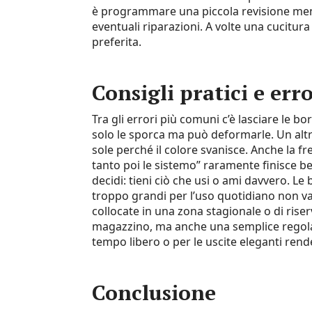
è programmare una piccola revisione mensil
eventuali riparazioni. A volte una cucitur
preferita.
Consigli pratici e err
Tra gli errori più comuni c’è lasciare le b
solo le sporca ma può deformarle. Un altro
sole perché il colore svanisce. Anche la f
tanto poi le sistemo” raramente finisce be
decidi: tieni ciò che usi o ami davvero. L
troppo grandi per l’uso quotidiano non 
collocate in una zona stagionale o di rise
magazzino, ma anche una semplice regola m
tempo libero o per le uscite eleganti rend
Conclusione