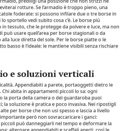
armadio, prediligi una posizione che non strizzi né
 eviterai rotture. Se l’armadio è troppo pieno, una
tole foderate: si possono infilare due o tre borse in
 lo sportello vedi subito cosa c’è. Le borse più
 in tessuto, che le protegge da polvere e luce, ma non
di può usare quell’area per borse stagionali o da
alla luce diretta del sole. Per le borse piatte o le
o basso è l’ideale: le mantiene visibili senza rischiare
o e soluzioni verticali
icalità. Appendiabiti a parete, portaoggetti dietro le
. Chi abita in appartamenti piccoli lo sa: ogni
tro la porta della camera o del guardaroba puoi
la soluzione è pratica e poco invasiva. Nei ripostigli
 alte per borse che non usi spesso e lascia a livello
 importante però non sovraccaricare i ganci:
piccoli può danneggiarli nel tempo e deformare la
a: alternare appendiabiti e scaffali aperti, così le